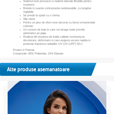
Sutienul este prevazut cu balene laterale flexibile pentru
sustinere
B
retele in nuanta contrastanta nedetasabile, cu lungime
reglabila
Se prinde la spate cu o clema
Slip clasic
Pentru un plus de efect este decorat cu benzi ornamentale
colorate
Un costum de baie in care vei atrage toate privirile
admirative pe plaja
Realizat din tesatura de inalta calitate rezistenta la
decolorare, deformare si care asigura uscare rapida si
protectie impotriva radiatiilor UV (UV (UPF) 50+)
Produs in Polonia
Compozitie: 85% Poliamida, 15% Elastan
Alte produse asemanatoare