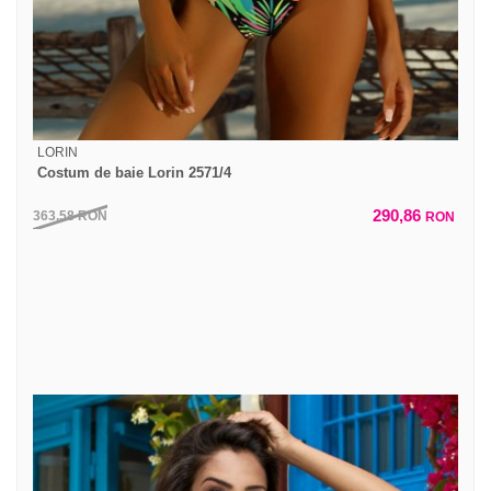
LORIN
Costum de baie Lorin 2571/4
290,86
363,58
RON
RON