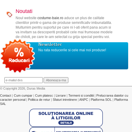
Noutati
Noul website
costume-baie.ro
aduce un plus de calitate
clientilor printr-o gama de produse semnificativ imbunatatita.
Multumim pentru suportul pe care ni l-ati oferit pana acum si
va invitam sa descoperiti probabil cele mai frumoase modele
de chiloti, pe care le-am selectat cu grija special pentru voi.
Newsletter
Nu rata reducerile si cele mai noi produse!
© Copyright 2026, Duras Media
Contact
|
Cum cumpar
|
Cum platesc
|
Livrare
|
Termeni si conditii
|
Prelucrarea datelor cu
caracter personal
|
Politica de retur
|
Sfaturi intretinere
|
ANPC
|
Platforma SOL
|
Platforma
SAL