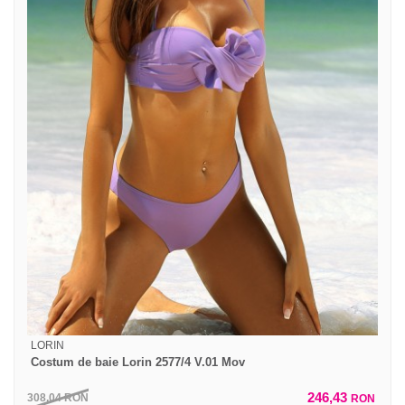
LORIN
Costum de baie Lorin 2577/4 V.01 Mov
246,43
308,04
RON
RON