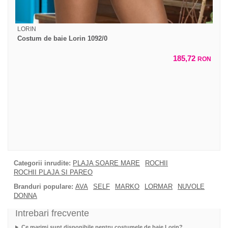
LORIN
Costum de baie Lorin 1092/0
185,72
RON
Categorii inrudite:
PLAJA SOARE MARE
ROCHII
ROCHII PLAJA SI PAREO
Branduri populare:
AVA
SELF
MARKO
LORMAR
NUVOLE
DONNA
Intrebari frecvente
Ce marimi sunt disponibile pentru costumele de baie Lorin?