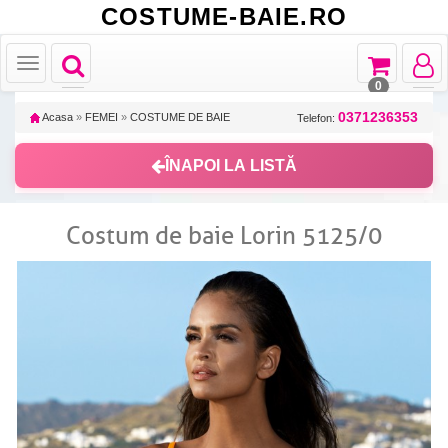
COSTUME-BAIE.RO
Toggle
Toggle
Toggle
Toggle
navigation
navigation
navigat
navigation
0
0371236353
Acasa
»
FEMEI
»
COSTUME DE BAIE
Telefon:
ÎNAPOI LA LISTĂ
Costum de baie Lorin 5125/0