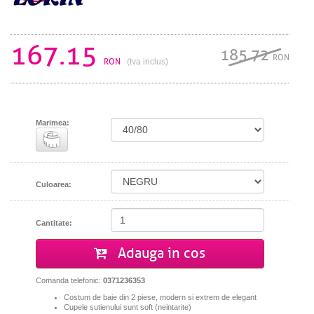
167.15
185.72
RON
RON
(tva inclus)
Marimea:
Culoarea:
Cantitate:
Adauga in cos
Comanda telefonic:
0371236353
Costum de baie din 2 piese
, modern si extrem de elegant
Cupele
sutienului sunt soft (neintarite)